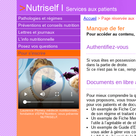
Pathologies et régimes
Accueil
> Page réservée aux
Préventions et conseils nutrition
Manque de fer
Lettres et journaux
Pour accéder au contenu, v
L'info nutritionnelle
Posez vos questions
Authentifiez-vous
Pour s'inscrire
Si vous êtes en possession d
dans la partie de droite.
Si ce n'est pas le cas, rem
Documents en libre
Pour mieux comprendre la qu
vous proposons, vous trouv
pour vos patients et de doc
Un exemple de Fiche Conse
Laurence Plumey, médecin nutritionniste,
de son régime et traitan
fondatrice d’EPM Nutrition, vous présente
NUTRISELF.
Un exemple de Fiche Menus
l’utile à l’agréable et de s
Un exemple de Guide d’E
vous aider à gérer vos co