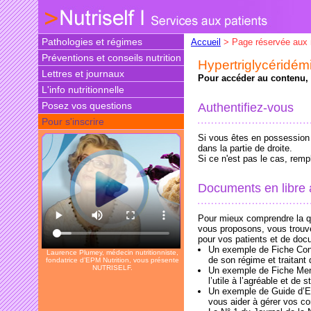
Pathologies et régimes
Accueil
> Page réservée aux
Préventions et conseils nutrition
Hypertriglycéridém
Lettres et journaux
Pour accéder au contenu, v
L'info nutritionnelle
Posez vos questions
Authentifiez-vous
Pour s'inscrire
Si vous êtes en possession d
dans la partie de droite.
Si ce n'est pas le cas, rem
Documents en libre
Pour mieux comprendre la qu
vous proposons, vous trouv
pour vos patients et de doc
Un exemple de Fiche Conse
Laurence Plumey, médecin nutritionniste,
de son régime et traitan
fondatrice d’EPM Nutrition, vous présente
NUTRISELF.
Un exemple de Fiche Menus
l’utile à l’agréable et de s
Un exemple de Guide d’E
vous aider à gérer vos co