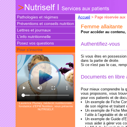
Pathologies et régimes
Accueil
> Page réservée aux
Préventions et conseils nutrition
Femme allaitante
Lettres et journaux
Pour accéder au contenu, v
L'info nutritionnelle
Posez vos questions
Authentifiez-vous
Pour s'inscrire
Si vous êtes en possession d
dans la partie de droite.
Si ce n'est pas le cas, rem
Documents en libre
Pour mieux comprendre la qu
vous proposons, vous trouv
pour vos patients et de doc
Un exemple de Fiche Conse
Laurence Plumey, médecin nutritionniste,
de son régime et traitan
fondatrice d’EPM Nutrition, vous présente
NUTRISELF.
Un exemple de Fiche Menus
l’utile à l’agréable et de s
Un exemple de Guide d’E
vous aider à gérer vos co